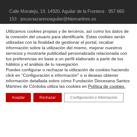
Calle Moralejo, 19. 14920. Aguilar de la Frontera · 957 660
153 · jesusnazarenoaguilar@fdemartires.es
Utilizamos cookies propias y de terceros, así como los datos de
la conexión del usuario para identificarle. Estas cookies serán
utilizadas con la finalidad de gestionar el portal, recabar
información sobre la utilización del mismo, mejorar nuestros
servicios y mostrarte publicidad personalizada relacionada con
tus preferencias en base a un perfil elaborado a partir de tus
hábitos y el análisis de tu navegación.
COPYRIGHT 2025 FUNDACIÓN DIOCESANA
Puedes configurar o rechazar la utilización de cookies haciendo
SANTOS MÁRTIRES, ALL RIGHT RESERVED
click en “Configuración e información" o si deseas obtener
información detallada sobre cómo Fundación Diocesana Santos
POLÍTICA DE COOKIES
AVISO LEGAL
Mártires de Córdoba utiliza las cookies en
Política de cookies.
POLÍTICA DE PRIVACIDAD
Aceptar
Rechazar
Configuración e Información