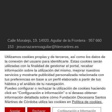
Calle Moralejo, 19. 14920. Aguilar de la Frontera · 957 660
153 · jesusnazarenoaguilar@fdemartires.es
Utilizamos cookies propias y de terceros, así como los datos de
la conexión del usuario para identificarle. Estas cookies serán
utilizadas con la finalidad de gestionar el portal, recabar
información sobre la utilización del mismo, mejorar nuestros
servicios y mostrarte publicidad personalizada relacionada con
tus preferencias en base a un perfil elaborado a partir de tus
hábitos y el análisis de tu navegación.
COPYRIGHT 2025 FUNDACIÓN DIOCESANA
Puedes configurar o rechazar la utilización de cookies haciendo
SANTOS MÁRTIRES, ALL RIGHT RESERVED
click en “Configuración e información" o si deseas obtener
información detallada sobre cómo Fundación Diocesana Santos
POLÍTICA DE COOKIES
AVISO LEGAL
Mártires de Córdoba utiliza las cookies en
Política de cookies.
POLÍTICA DE PRIVACIDAD
Aceptar
Rechazar
Configuración e Información