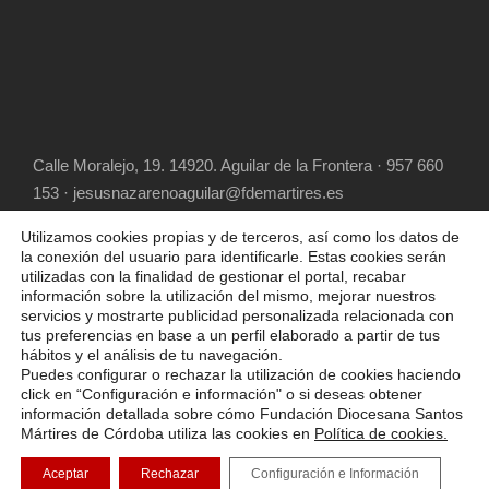
Calle Moralejo, 19. 14920. Aguilar de la Frontera · 957 660
153 · jesusnazarenoaguilar@fdemartires.es
Utilizamos cookies propias y de terceros, así como los datos de
la conexión del usuario para identificarle. Estas cookies serán
utilizadas con la finalidad de gestionar el portal, recabar
información sobre la utilización del mismo, mejorar nuestros
servicios y mostrarte publicidad personalizada relacionada con
tus preferencias en base a un perfil elaborado a partir de tus
hábitos y el análisis de tu navegación.
COPYRIGHT 2025 FUNDACIÓN DIOCESANA
Puedes configurar o rechazar la utilización de cookies haciendo
SANTOS MÁRTIRES, ALL RIGHT RESERVED
click en “Configuración e información" o si deseas obtener
información detallada sobre cómo Fundación Diocesana Santos
POLÍTICA DE COOKIES
AVISO LEGAL
Mártires de Córdoba utiliza las cookies en
Política de cookies.
POLÍTICA DE PRIVACIDAD
Aceptar
Rechazar
Configuración e Información