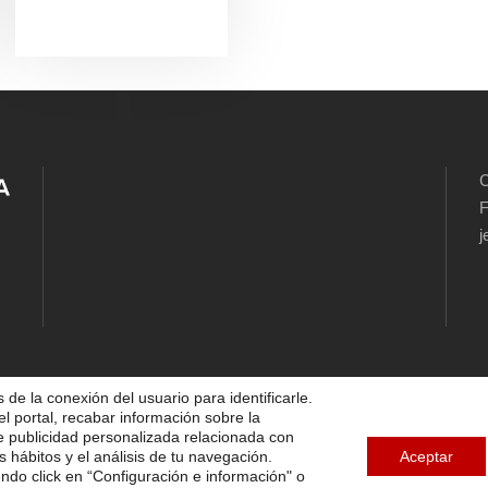
C
F
j
 de la conexión del usuario para identificarle.
el portal, recabar información sobre la
5 FUNDACIÓN DIOCESANA SANTOS MÁRTIRES, ALL 
te publicidad personalizada relacionada con
s hábitos y el análisis de tu navegación.
Aceptar
endo click en “Configuración e información" o
TICA DE COOKIES
AVISO LEGAL
POLÍTICA DE PRIVA