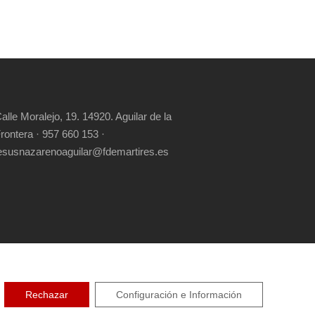
alle Moralejo, 19. 14920. Aguilar de la
rontera · 957 660 153 ·
esusnazarenoaguilar@fdemartires.es
RIGHT RESERVED
Rechazar
Configuración e Información
CIDAD