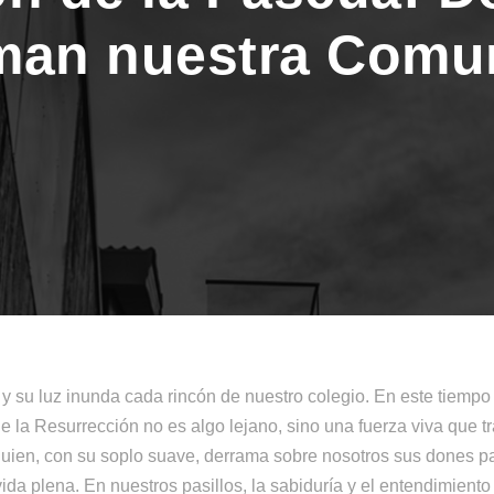
man nuestra Comu
o y su luz inunda cada rincón de nuestro colegio. En este tiem
e la Resurrección no es algo lejano, sino una fuerza viva que t
o quien, con su soplo suave, derrama sobre nosotros sus dones 
da plena. En nuestros pasillos, la sabiduría y el entendimient