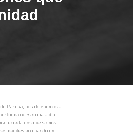
nidad
po de Pascua, nos detenemos a
ransforma nuestro día a día
para recordarnos que somos
o se manifiestan cuando un