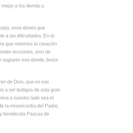
r mejor a los demás y
nsejo, esos dones que
e a las dificultades. En el
para que miremos la creación
ender lecciones, sino de
n sagrario vivo donde Jesús
emor de Dios, que es ese
s a ser testigos de esta gran
mina a nuestro lado sea el
e la misericordia del Padre,
iz y bendecida Pascua de