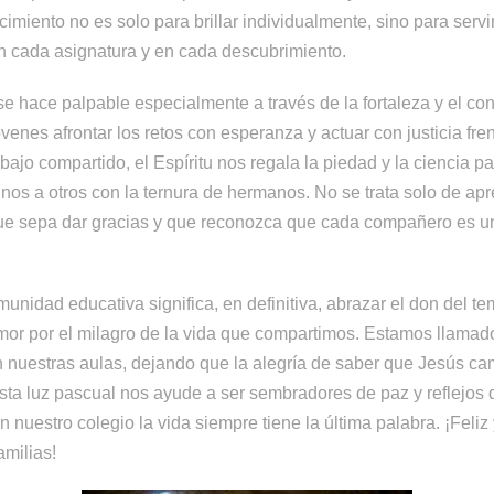
miento no es solo para brillar individualmente, sino para servi
en cada asignatura y en cada descubrimiento.
e hace palpable especialmente a través de la fortaleza y el co
venes afrontar los retos con esperanza y actuar con justicia frent
rabajo compartido, el Espíritu nos regala la piedad y la ciencia 
os a otros con la ternura de hermanos. No se trata solo de apr
 que sepa dar gracias y que reconozca que cada compañero es u
munidad educativa significa, en definitiva, abrazar el don del t
mor por el milagro de la vida que compartimos. Estamos llamado
n nuestras aulas, dejando que la alegría de saber que Jesús ca
ta luz pascual nos ayude a ser sembradores de paz y reflejos d
n nuestro colegio la vida siempre tiene la última palabra. ¡Fel
amilias!