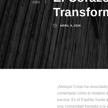
ABR
Transfor
ABRIL 8, 2026
¡Aleluya! Cristo ha resucitad
contemplar cómo el misterio d
escolar. Es el Espíritu Sant
una comunidad llamada a la vi