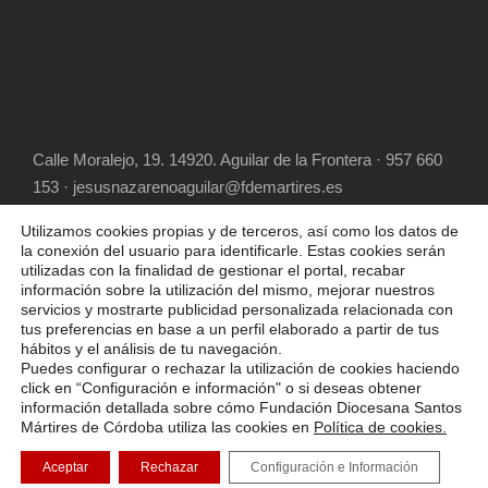
Calle Moralejo, 19. 14920. Aguilar de la Frontera · 957 660
153 · jesusnazarenoaguilar@fdemartires.es
Utilizamos cookies propias y de terceros, así como los datos de
la conexión del usuario para identificarle. Estas cookies serán
utilizadas con la finalidad de gestionar el portal, recabar
información sobre la utilización del mismo, mejorar nuestros
servicios y mostrarte publicidad personalizada relacionada con
tus preferencias en base a un perfil elaborado a partir de tus
hábitos y el análisis de tu navegación.
COPYRIGHT 2025 FUNDACIÓN DIOCESANA
Puedes configurar o rechazar la utilización de cookies haciendo
SANTOS MÁRTIRES, ALL RIGHT RESERVED
click en “Configuración e información" o si deseas obtener
información detallada sobre cómo Fundación Diocesana Santos
POLÍTICA DE COOKIES
AVISO LEGAL
Mártires de Córdoba utiliza las cookies en
Política de cookies.
POLÍTICA DE PRIVACIDAD
Aceptar
Rechazar
Configuración e Información