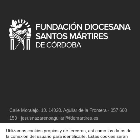
Calle Moralejo, 19. 14920. Aguilar de la Frontera · 957 660
153 · jesusnazarenoaguilar@fdemartires.es
Utilizamos cookies propias y de terceros, así como los datos de
la conexión del usuario para identificarle. Estas cookies serán