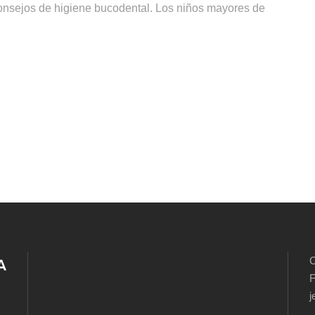
consejos de higiene bucodental. Los niños mayores de
C
F
j