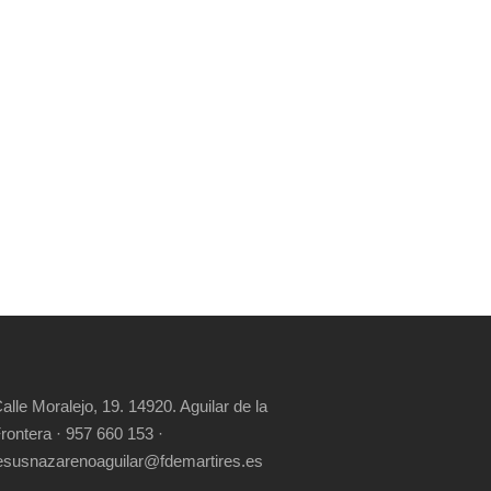
alle Moralejo, 19. 14920. Aguilar de la
rontera · 957 660 153 ·
esusnazarenoaguilar@fdemartires.es