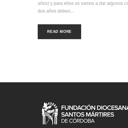
años) y para ellos os vamos a dar algunos 
dos años deben...
READ MORE