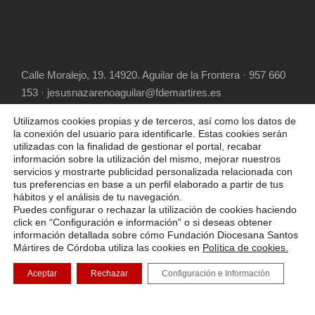
Calle Moralejo, 19. 14920. Aguilar de la Frontera · 957 660
153 · jesusnazarenoaguilar@fdemartires.es
Utilizamos cookies propias y de terceros, así como los datos de
la conexión del usuario para identificarle. Estas cookies serán
utilizadas con la finalidad de gestionar el portal, recabar
información sobre la utilización del mismo, mejorar nuestros
servicios y mostrarte publicidad personalizada relacionada con
tus preferencias en base a un perfil elaborado a partir de tus
hábitos y el análisis de tu navegación.
COPYRIGHT 2025 FUNDACIÓN DIOCESANA
Puedes configurar o rechazar la utilización de cookies haciendo
SANTOS MÁRTIRES, ALL RIGHT RESERVED
click en “Configuración e información" o si deseas obtener
información detallada sobre cómo Fundación Diocesana Santos
POLÍTICA DE COOKIES
AVISO LEGAL
Mártires de Córdoba utiliza las cookies en
Política de cookies.
POLÍTICA DE PRIVACIDAD
Aceptar
Rechazar
Configuración e Información