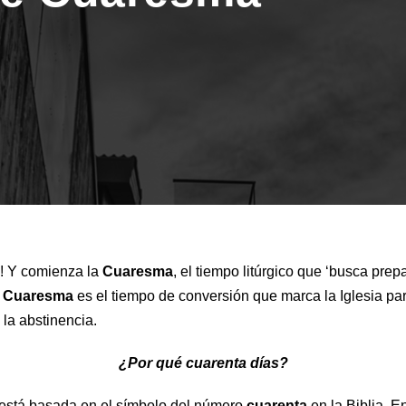
! Y comienza la
Cuaresma
, el tiempo litúrgico que ‘busca prep
a
Cuaresma
es el tiempo de conversión que marca la Iglesia pa
 la abstinencia.
¿Por qué cuarenta días?
está basada en el símbolo del número
cuarenta
en la Biblia. E