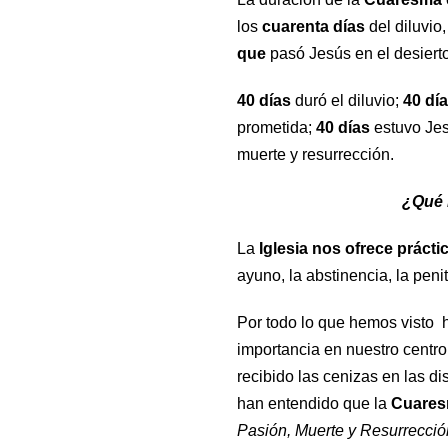
los
cuarenta días
del diluvio
que
pasó Jesús en el desiert
40 días
duró el diluvio;
40 dí
prometida;
40 días
estuvo Jesu
muerte y resurrección.
¿Qué 
La
Iglesia nos
ofrece práct
ayuno, la abstinencia, la penit
Por todo lo que hemos visto h
importancia en nuestro centro
recibido las cenizas en las d
han entendido que la
Cuare
Pasión, Muerte y Resurrecció