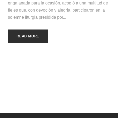
engalanada para la ocasión, acogió a una multitud de
fieles que, con devoción y alegría, participaron en la
solemne liturgia presidida por...
READ MORE