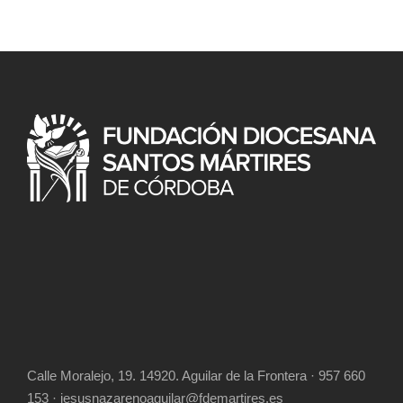
Calle Moralejo, 19. 14920. Aguilar de la Frontera · 957 660
153 · jesusnazarenoaguilar@fdemartires.es