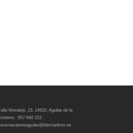
alle Moralejo, 19. 14920. Aguilar de la
rontera · 957 660 153 ·
esusnazarenoaguilar@fdemartires.es