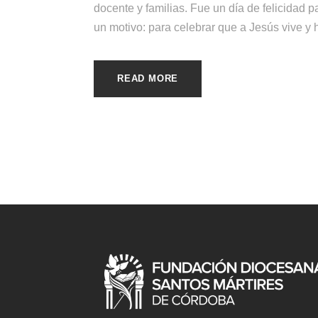
docente y familias. Fue un día de felicidad 
un motivo: para celebrar que a Jesús vive y h
READ MORE