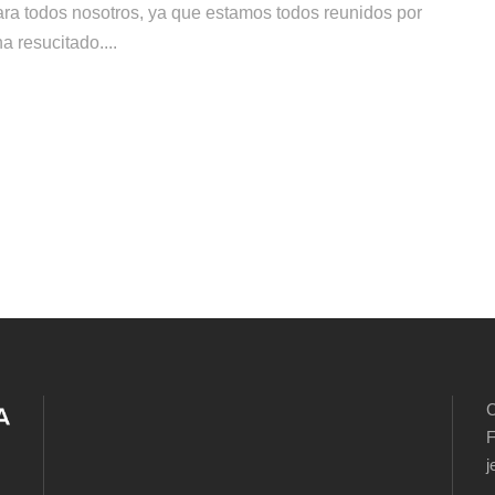
para todos nosotros, ya que estamos todos reunidos por
a resucitado....
C
F
j