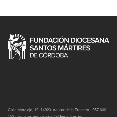
Calle Moralejo, 19. 14920. Aguilar de la Frontera · 957 660
153 · jesusnazarenoaguilar@fdemartires.es