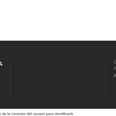
C
F
j
 de la conexión del usuario para identificarle.