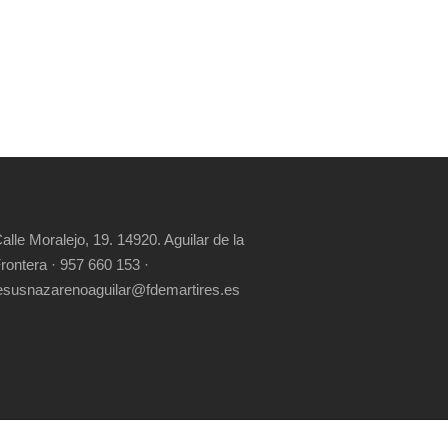
alle Moralejo, 19. 14920. Aguilar de la
rontera · 957 660 153 ·
esusnazarenoaguilar@fdemartires.es