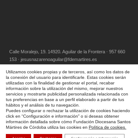
Calle Moralejo, 19. 14920. Aguilar de la Frontera · 957 660
153 · jesusnazarenoaguilar@fdemartires.es
Utilizamos cookies propias y de terceros, así como los datos de
la conexión del usuario para identificarle. Estas cookies serán
utilizadas con la finalidad de gestionar el portal, recabar
información sobre la utilización del mismo, mejorar nuestros
servicios y mostrarte publicidad personalizada relacionada con
tus preferencias en base a un perfil elaborado a partir de tus
hábitos y el análisis de tu navegación.
COPYRIGHT 2025 FUNDACIÓN DIOCESANA
Puedes configurar o rechazar la utilización de cookies haciendo
SANTOS MÁRTIRES, ALL RIGHT RESERVED
click en “Configuración e información" o si deseas obtener
información detallada sobre cómo Fundación Diocesana Santos
POLÍTICA DE COOKIES
AVISO LEGAL
Mártires de Córdoba utiliza las cookies en
Política de cookies.
POLÍTICA DE PRIVACIDAD